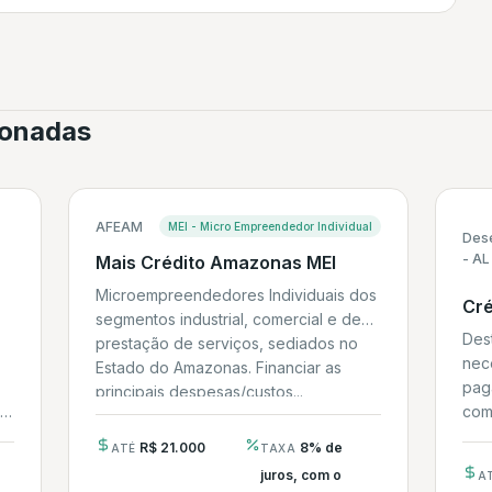
cionadas
AFEAM
MEI - Micro Empreendedor Individual
Des
- AL
Mais Crédito Amazonas MEI
Microempreendedores Individuais dos
Cré
segmentos industrial, comercial e de
Des
prestação de serviços, sediados no
nece
Estado do Amazonas. Financiar as
pag
principais despesas/custos...
 O
com
R$ 21.000
8% de
ATÉ
TAXA
juros, com o
A