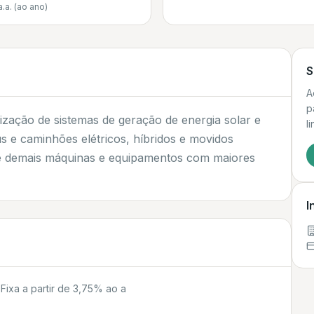
a.a. (ao ano)
S
A
p
lização de sistemas de geração de energia solar e
l
us e caminhões elétricos, híbridos e movidos
 e demais máquinas e equipamentos com maiores
I
Fixa a partir de 3,75% ao a