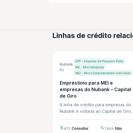
Linhas de crédito rela
EPP - Empresa de Pequeno Porte
Nubank
ME - Microempresa
PJ
MEI - Micro Empreendedor Individual
Empréstimo para MEI e
empresas do Nubank – Capital
de Giro
A linha de crédito para empresas do
Nubank é voltada ao Capital de Giro.
processo de contratação ocorre
integralmente...
Consultar
Não
ATÉ
TAXA