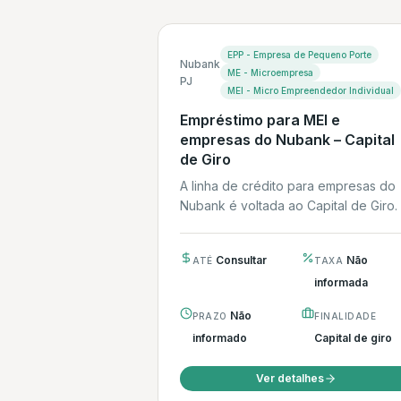
EPP - Empresa de Pequeno Porte
Nubank
ME - Microempresa
PJ
MEI - Micro Empreendedor Individual
Empréstimo para MEI e
empresas do Nubank – Capital
de Giro
A linha de crédito para empresas do
Nubank é voltada ao Capital de Giro.
processo de contratação ocorre
integralmente...
Consultar
Não
ATÉ
TAXA
informada
Não
PRAZO
FINALIDADE
informado
Capital de giro
Ver detalhes