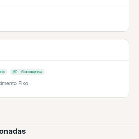
rte
ME - Microempresa
timento Fixo
cionadas