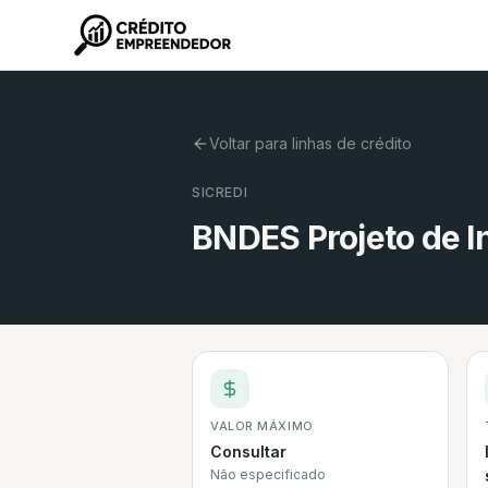
Voltar para linhas de crédito
SICREDI
BNDES Projeto de I
VALOR MÁXIMO
Consultar
Não especificado