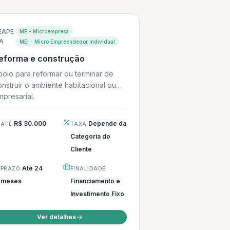
EAPE
ME - Microempresa
A
MEI - Micro Empreendedor Individual
eforma e construção
poio para reformar ou terminar de
nstruir o ambiente habitacional ou
presarial.
R$ 30.000
Depende da
ATÉ
TAXA
Categoria do
Cliente
Até 24
PRAZO
FINALIDADE
meses
Financiamento e
Investimento Fixo
Ver detalhes