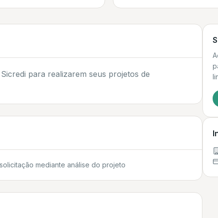
S
A
p
icredi para realizarem seus projetos de
l
I
olicitação mediante análise do projeto