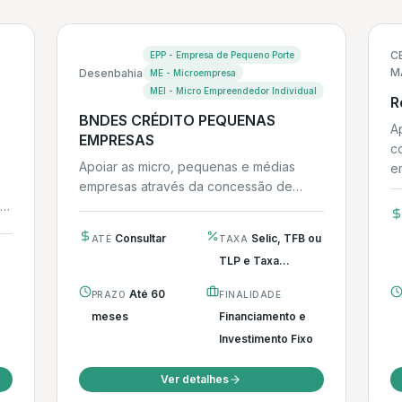
C
EPP - Empresa de Pequeno Porte
M
Desenbahia
ME - Microempresa
MEI - Micro Empreendedor Individual
R
BNDES CRÉDITO PEQUENAS
A
EMPRESAS
co
Apoiar as micro, pequenas e médias
em
empresas através da concessão de
 O
empréstimo, visando a manutenção e/ou
a geração de empregos.
Consultar
Selic, TFB ou
ATÉ
TAXA
TLP e Taxa...
Até 60
PRAZO
FINALIDADE
meses
Financiamento e
Investimento Fixo
Ver detalhes