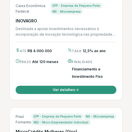
Caixa Econômica
EPP - Empresa de Pequeno Porte
Federal
ME - Microempresa
INOVAGRO
Destinada a apoiar investimentos necessários à
incorporação de inovação tecnológica nas propriedades
rurais, visando ao aumento da produtividade, à adoção...
R$ 4.000.000
12,5% ao ano
ATÉ
TAXA
Até 120 meses
PRAZO
FINALIDADE
Financiamento e
Investimento Fixo
Ver detalhes
Piauí
EPP - Empresa de Pequeno Porte
ME - Microempresa
Fomento
MEI - Micro Empreendedor Individual
MicroCrédito Mulheres (Giro)