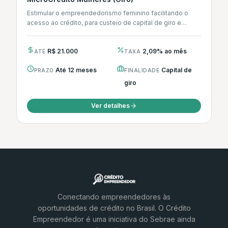
Estimular o empreendedorismo feminino facilitando o
acesso ao crédito, para custeio de capital de giro e
investimento.
R$ 21.000
2,09% ao mês
ATÉ
TAXA
Até 12 meses
Capital de
PRAZO
FINALIDADE
giro
Ver detalhes
Conectando empreendedores às
oportunidades de crédito no Brasil. O Crédito
Empreendedor é uma iniciativa do Sebrae ainda