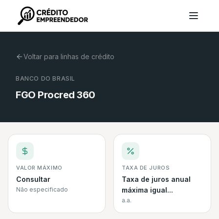
Voltar para linhas de crédito
BANCO DO BRASIL
FGO Procred 360
VALOR MÁXIMO
TAXA DE JUROS
Consultar
Taxa de juros anual
Não especificado
máxima igual...
a.a.