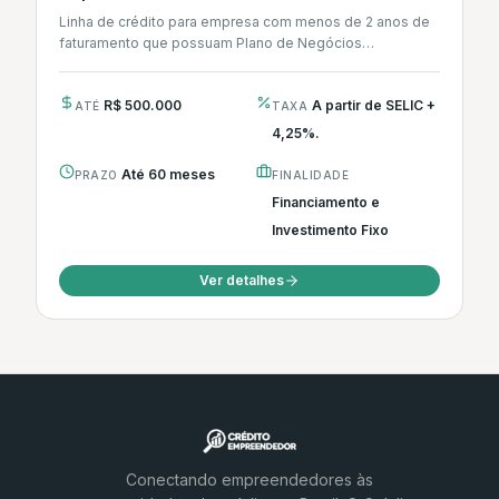
Linha de crédito para empresa com menos de 2 anos de
faturamento que possuam Plano de Negócios
previamente estruturados.
R$ 500.000
A partir de SELIC +
ATÉ
TAXA
4,25%.
Até 60 meses
PRAZO
FINALIDADE
Financiamento e
Investimento Fixo
Ver detalhes
Conectando empreendedores às