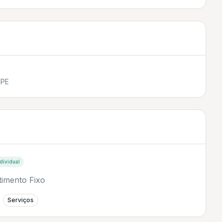
MPE
dividual
timento Fixo
Serviços