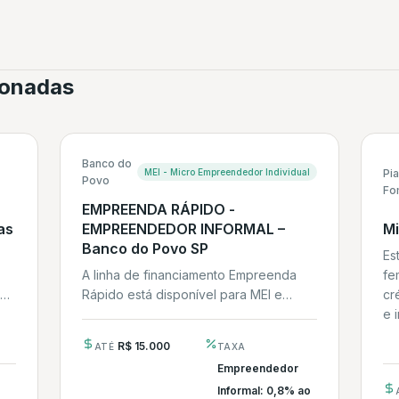
cionadas
Banco do
MEI - Micro Empreendedor Individual
Pia
Povo
Fo
EMPREENDA RÁPIDO -
as
EMPREENDEDOR INFORMAL –
Mi
Banco do Povo SP
Es
A linha de financiamento Empreenda
fe
 O
Rápido está disponível para MEI e
cr
PRODUTOR RURAL sem CNPJ através
e 
do Banco do Povo...
R$ 15.000
ATÉ
TAXA
Empreendedor
Informal: 0,8% ao