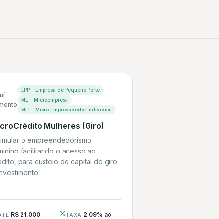
EPP - Empresa de Pequeno Porte
uí
ME - Microempresa
mento
MEI - Micro Empreendedor Individual
croCrédito Mulheres (Giro)
timular o empreendedorismo
minino facilitando o acesso ao
édito, para custeio de capital de giro
investimento.
R$ 21.000
2,09% ao
ATÉ
TAXA