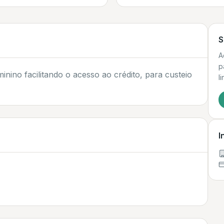
S
A
p
nino facilitando o acesso ao crédito, para custeio
l
I