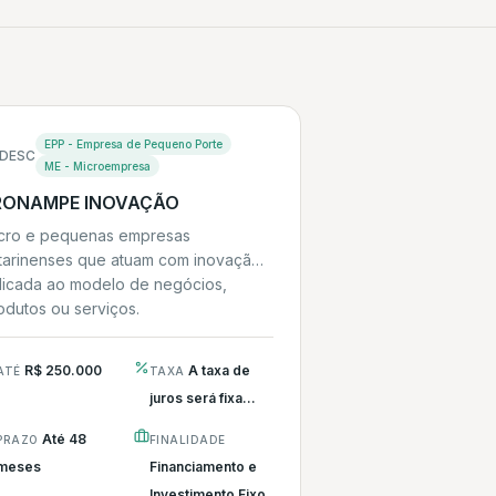
EPP - Empresa de Pequeno Porte
DESC
ME - Microempresa
RONAMPE INOVAÇÃO
cro e pequenas empresas
tarinenses que atuam com inovação
licada ao modelo de negócios,
odutos ou serviços.
R$ 250.000
A taxa de
ATÉ
TAXA
juros será fixa...
Até 48
PRAZO
FINALIDADE
meses
Financiamento e
Investimento Fixo