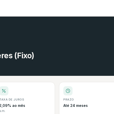
res (Fixo)
TAXA DE JUROS
PRAZO
2,09% ao mês
Até 24 meses
a.m.