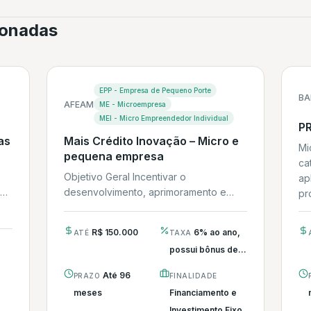
cionadas
EPP - Empresa de Pequeno Porte
BA
AFEAM
ME - Microempresa
MEI - Micro Empreendedor Individual
P
as
Mais Crédito Inovação – Micro e
Mi
pequena empresa
ca
Objetivo Geral Incentivar o
ap
 O
desenvolvimento, aprimoramento e
pr
produção de novos produtos,
processos e serviços por meio de
R$ 150.000
6% ao ano,
ATÉ
TAXA
investimentos financeiros para...
possui bônus de...
Até 96
PRAZO
FINALIDADE
meses
Financiamento e
Investimento Fixo