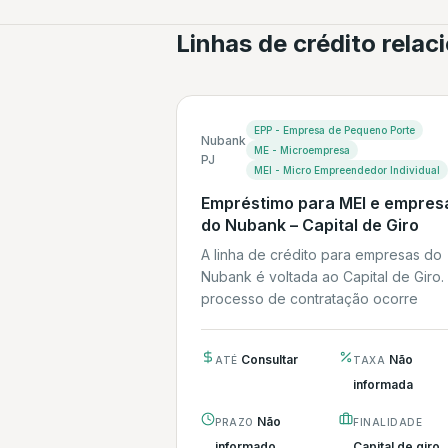
Linhas de crédito rela
EPP - Empresa de Pequeno Porte
Nubank
ME - Microempresa
PJ
MEI - Micro Empreendedor Individual
Empréstimo para MEI e empres
do Nubank – Capital de Giro
A linha de crédito para empresas do
Nubank é voltada ao Capital de Giro.
processo de contratação ocorre
integralmente...
Consultar
Não
ATÉ
TAXA
informada
Não
PRAZO
FINALIDADE
informado
Capital de giro