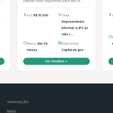
 O
Rápido está disponível para MEI e
PRODUTOR RURAL sem CNPJ através
do Banco do Povo...
R$ 15.000
ATÉ
TAXA
Empreendedor
Informal: 0,8% ao
mês +...
Até 24
PRAZO
FINALIDADE
meses
Capital de giro
Ver detalhes
NAVEGAÇÃO
Início