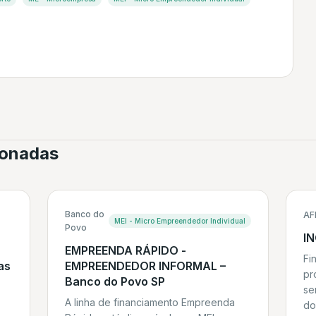
cionadas
Banco do
AF
MEI - Micro Empreendedor Individual
Povo
I
EMPREENDA RÁPIDO -
Fi
as
EMPREENDEDOR INFORMAL –
pr
Banco do Povo SP
se
A linha de financiamento Empreenda
do