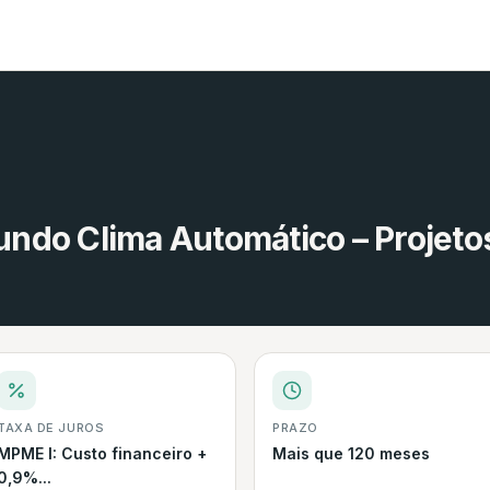
do Clima Automático – Projetos
TAXA DE JUROS
PRAZO
MPME I: Custo financeiro +
Mais que 120 meses
0,9%...