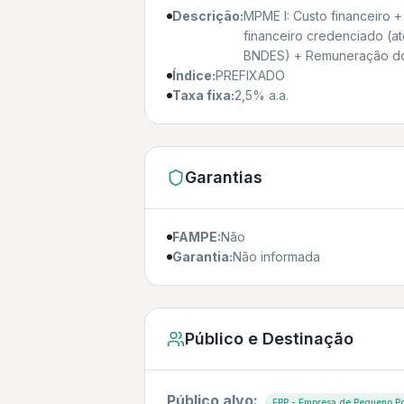
Descrição:
MPME I: Custo financeiro
financeiro credenciado (at
BNDES) + Remuneração do 
Índice:
PREFIXADO
Taxa fixa:
2,5% a.a.
Garantias
FAMPE:
Não
Garantia:
Não informada
Público e Destinação
Público alvo:
EPP - Empresa de Pequeno Po