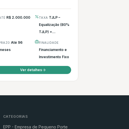
R$ 2.000.000
TJLP –
ATÉ
TAXA
Equalização (80%
TJLP) +...
Até 96
PRAZO
FINALIDADE
meses
Financiamento e
Investimento Fixo
Ver detalhes
CATEGORIAS
EPP - Empresa de Pequeno Porte