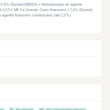
 + 0,9% (Spread BNDES) + Remuneração do agente
é 2,5%); ME II e Grande: Custo financeiro + 1,4% (Spread
agente financeiro credenciado (até 2,5%).
rte
ME - Microempresa
MEI - Micro Empreendedor Individual