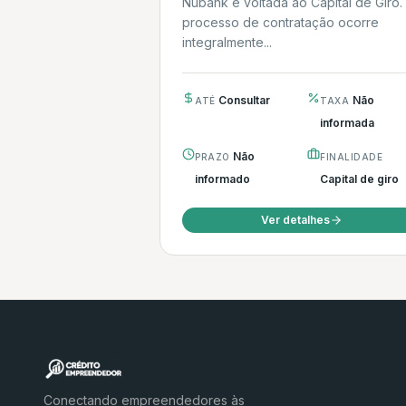
Nubank é voltada ao Capital de Giro.
processo de contratação ocorre
integralmente...
Consultar
Não
ATÉ
TAXA
informada
Não
PRAZO
FINALIDADE
informado
Capital de giro
Ver detalhes
Conectando empreendedores às