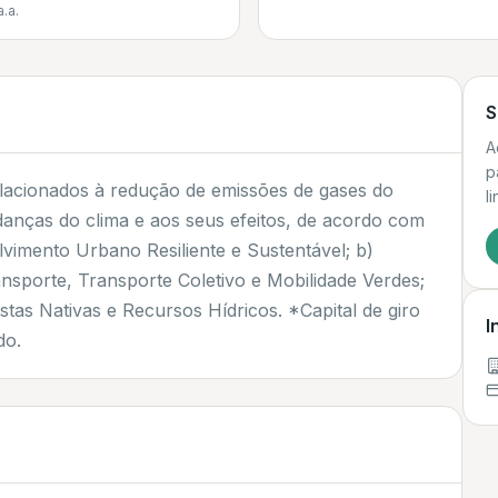
a.a.
S
A
p
elacionados à redução de emissões de gases do
l
danças do clima e aos seus efeitos, de acordo com
olvimento Urbano Resiliente e Sustentável; b)
ransporte, Transporte Coletivo e Mobilidade Verdes;
estas Nativas e Recursos Hídricos. *Capital de giro
I
do.