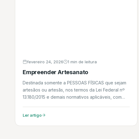
fevereiro 24, 2026
1 min de leitura
Empreender Artesanato
Destinada somente a PESSOAS FÍSICAS que sejam
artesãos ou artesãs, nos termos da Lei Federal nº
13.180/2015 e demais normativos aplicáveis, com
objetivo de incentivar a geração de ocupação e
renda para os profissionais do ofício. Daniel
Ler artigo