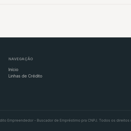
NAVEGAÇÃO
Início
Linhas de Crédito
dito Empreendedor - Buscador de Empréstimo pra CNPJ. Todos os direitos 