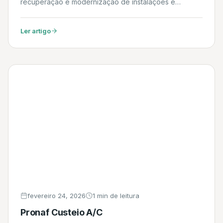
recuperação e modernização de instalações e
atividades nos setores de indústria, infraestrutura,
comércio, serviços, agropecuária, produção florestal,
Ler artigo
pesca e aquicultura. Daniel
fevereiro 24, 2026
1 min de leitura
Pronaf Custeio A/C