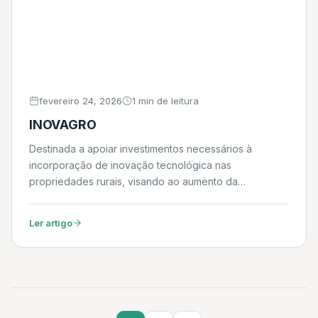
fevereiro 24, 2026
1 min de leitura
INOVAGRO
Destinada a apoiar investimentos necessários à
incorporação de inovação tecnológica nas
propriedades rurais, visando ao aumento da
produtividade, à adoção de boas práticas
agropecuárias e de gestão da propriedade rural, e à
Ler artigo
inserção competitiva dos produtores rurais nos
diferentes mercados consumidores. Daniel