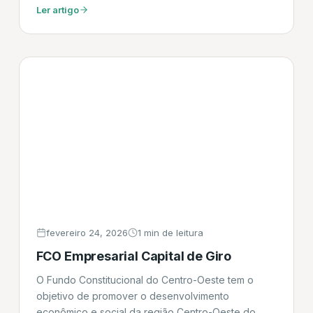
equipamentos, capital de giro para o fluxo de
Ler artigo
caixa, entre outros. Pode ser emitida com base em
produtos produzidos ou comercializados pela
empresa. admincreditoempreendedor.com.br
fevereiro 24, 2026
1 min de leitura
FCO Empresarial Capital de Giro
O Fundo Constitucional do Centro-Oeste tem o
objetivo de promover o desenvolvimento
econômico e social da região Centro-Oeste do