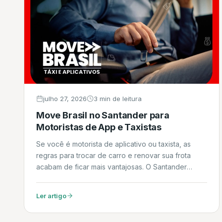
julho 27, 2026
3 min de leitura
Move Brasil no Santander para
Motoristas de App e Taxistas
Se você é motorista de aplicativo ou taxista, as
regras para trocar de carro e renovar sua frota
acabam de ficar mais vantajosas. O Santander
Financiamentos começou a operar oficialmente no
programa Move Brasil, a linha de crédito do
Ler artigo
Governo Federal em parceria com o BNDES. Neste
artigo, explicamos em detalhes como funciona o