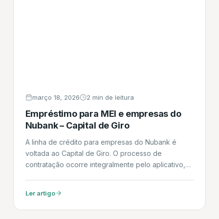
março 18, 2026
2 min de leitura
Empréstimo para MEI e empresas do
Nubank – Capital de Giro
A linha de crédito para empresas do Nubank é
voltada ao Capital de Giro. O processo de
contratação ocorre integralmente pelo aplicativo,
condicionado a uma análise de crédito
personalizada. Uma característica central do
Ler artigo
produto é a transparência no custo efetivo total
(CET), apresentado no momento da simulação. O