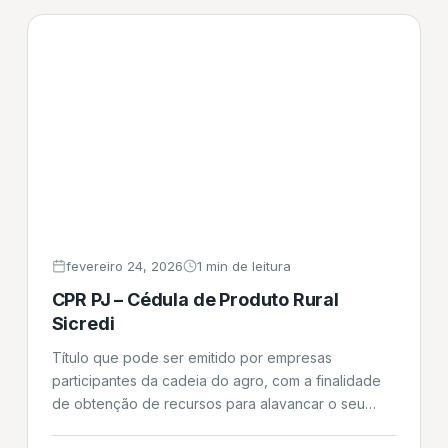
desembolso do valor ocorre imediatamente após a
[…]
fevereiro 24, 2026
1 min de leitura
CPR PJ – Cédula de Produto Rural
Sicredi
Título que pode ser emitido por empresas
participantes da cadeia do agro, com a finalidade
de obtenção de recursos para alavancar o seu
negócio, aquisição de matéria prima e