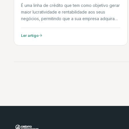
ÔNIBUS, CAMINHÕES E DEMAIS
É uma linha de crédito que tem como objetivo gerar
VEÍCULOS
maior lucratividade e rentabilidade aos seus
negócios, permitindo que a sua empresa adquira
máquinas, equipamentos, bens de informática e
automação novos, além de aeronaves comerciais
Ler artigo
de baixa emissão de carbono. Daniel