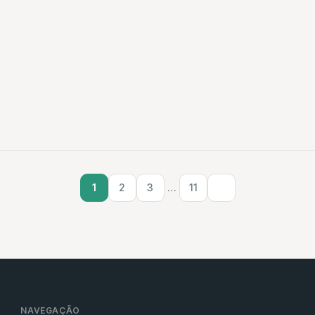
1
2
3
…
11
NAVEGAÇÃO