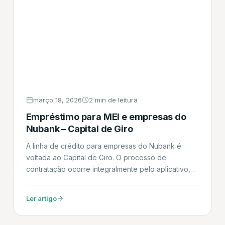
março 18, 2026
2 min de leitura
Empréstimo para MEI e empresas do
Nubank – Capital de Giro
A linha de crédito para empresas do Nubank é
voltada ao Capital de Giro. O processo de
contratação ocorre integralmente pelo aplicativo,
condicionado a uma análise de crédito
personalizada. Uma característica central do
Ler artigo
produto é a transparência no custo efetivo total
(CET), apresentado no momento da simulação. O