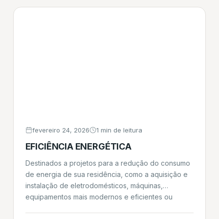
desembolso do valor ocorre imediatamente após a
[…]
fevereiro 24, 2026
1 min de leitura
EFICIÊNCIA ENERGÉTICA
Destinados a projetos para a redução do consumo
de energia de sua residência, como a aquisição e
instalação de eletrodomésticos, máquinas,
equipamentos mais modernos e eficientes ou
realização de obras civis com esta finalidade.