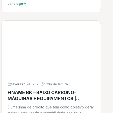
Ler artigo
fevereiro 24, 2026
1 min de leitura
FINAME BK – BAIXO CARBONO-
MÁQUINAS E EQUIPAMENTOS |
ÔNIBUS, CAMINHÕES E DEMAIS
É uma linha de crédito que tem como objetivo gerar
VEÍCULOS
maior lucratividade e rentabilidade aos seus