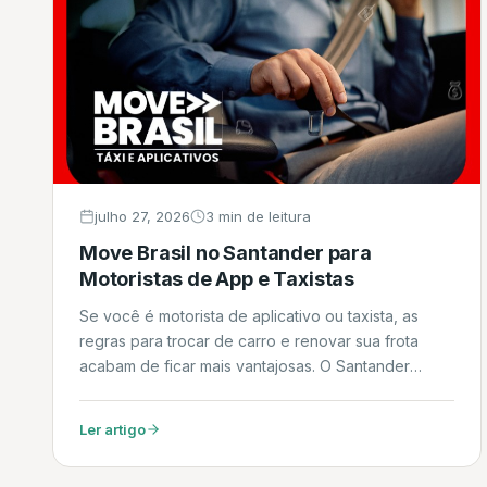
julho 27, 2026
3 min de leitura
Move Brasil no Santander para
Motoristas de App e Taxistas
Se você é motorista de aplicativo ou taxista, as
regras para trocar de carro e renovar sua frota
acabam de ficar mais vantajosas. O Santander
Financiamentos começou a operar oficialmente no
programa Move Brasil, a linha de crédito do
Ler artigo
Governo Federal em parceria com o BNDES. Neste
artigo, explicamos em detalhes como funciona o