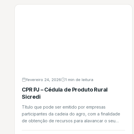
financiamento, […]
fevereiro 24, 2026
1 min de leitura
CPR PJ – Cédula de Produto Rural
Sicredi
Título que pode ser emitido por empresas
participantes da cadeia do agro, com a finalidade
de obtenção de recursos para alavancar o seu
negócio, aquisição de matéria prima e