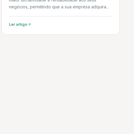
negócios, permitindo que a sua empresa adquira
máquinas, equipamentos, bens de informática e
automação novos, além de aeronaves comerciais
Ler artigo
de baixa emissão de carbono. Daniel