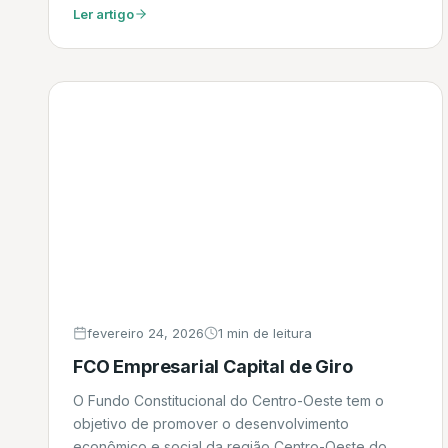
equipamentos, capital de giro para o fluxo de
Ler artigo
caixa, entre outros. Pode ser emitida com base em
produtos produzidos ou comercializados pela
empresa. admincreditoempreendedor.com.br
fevereiro 24, 2026
1 min de leitura
FCO Empresarial Capital de Giro
O Fundo Constitucional do Centro-Oeste tem o
objetivo de promover o desenvolvimento
econômico e social da região Centro-Oeste do