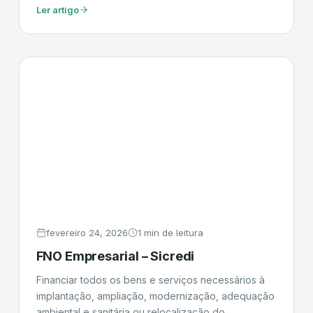
Ler artigo
fevereiro 24, 2026
1 min de leitura
FNO Empresarial – Sicredi
Financiar todos os bens e serviços necessários à
implantação, ampliação, modernização, adequação
ambiental e sanitária ou relocalização do