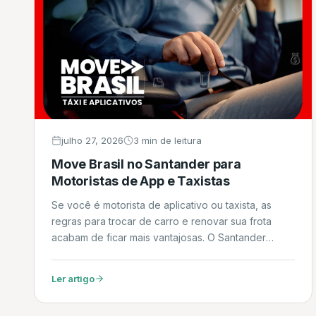
julho 27, 2026
3 min de leitura
Move Brasil no Santander para
Motoristas de App e Taxistas
Se você é motorista de aplicativo ou taxista, as
regras para trocar de carro e renovar sua frota
acabam de ficar mais vantajosas. O Santander
Financiamentos começou a operar oficialmente no
programa Move Brasil, a linha de crédito do
Ler artigo
Governo Federal em parceria com o BNDES. Neste
artigo, explicamos em detalhes como funciona o