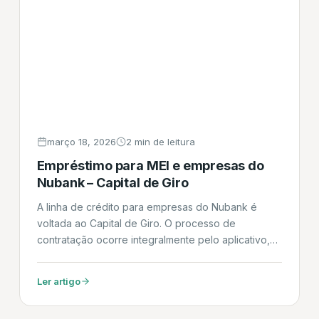
março 18, 2026
2 min de leitura
Empréstimo para MEI e empresas do
Nubank – Capital de Giro
A linha de crédito para empresas do Nubank é
voltada ao Capital de Giro. O processo de
contratação ocorre integralmente pelo aplicativo,
condicionado a uma análise de crédito
personalizada. Uma característica central do
Ler artigo
produto é a transparência no custo efetivo total
(CET), apresentado no momento da simulação. O