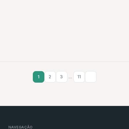
1
2
3
…
11
NAVEGAÇÃO