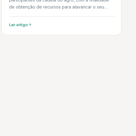
de obtenção de recursos para alavancar o seu
negócio, aquisição de matéria prima e
equipamentos, capital de giro para o fluxo de
Ler artigo
caixa, entre outros. Pode ser emitida com base em
produtos produzidos ou comercializados pela
empresa. admincreditoempreendedor.com.br