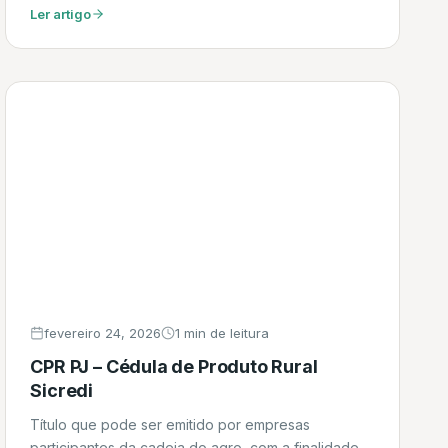
automação novos, além de aeronaves comerciais
Ler artigo
de baixa emissão de carbono. Daniel
fevereiro 24, 2026
1 min de leitura
CPR PJ – Cédula de Produto Rural
Sicredi
Título que pode ser emitido por empresas
participantes da cadeia do agro, com a finalidade