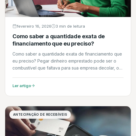
fevereiro 16, 2026
3 min de leitura
Como saber a quantidade exata de
financiamento que eu preciso?
Como saber a quantidade exata de financiamento que
eu preciso? Pegar dinheiro emprestado pode ser o
combustível que faltava para sua empresa decolar, ou
o peso que vai afundá-la. O segredo não está em
conseguir o crédito, mas em saber exatamente quanto
Ler artigo
pedir. Pedir de menos obriga você a buscar novos
empréstimos (geralmente mais caros) […]
ANTECIPAÇÃO DE RECEBÍVEIS