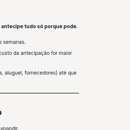
 antecipe tudo só porque pode.
as semanas.
custo da antecipação for maior
a, aluguel, fornecedores) até que
o
xpandir.