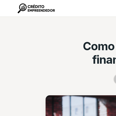
Como 
fina