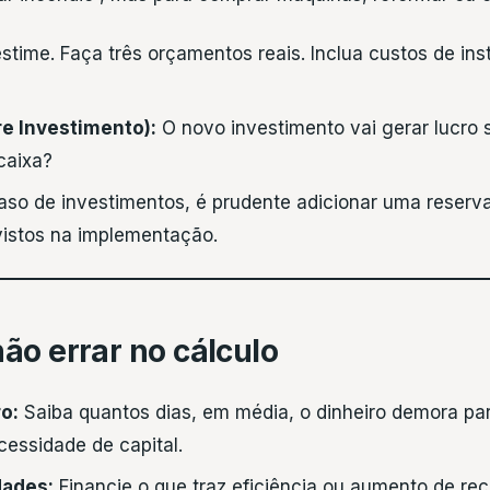
time. Faça três orçamentos reais. Inclua custos de ins
re Investimento):
O novo investimento vai gerar lucro s
caixa?
so de investimentos, é prudente adicionar uma reserv
evistos na implementação.
ão errar no cálculo
o:
Saiba quantos dias, em média, o dinheiro demora par
cessidade de capital.
dades:
Financie o que traz eficiência ou aumento de rece