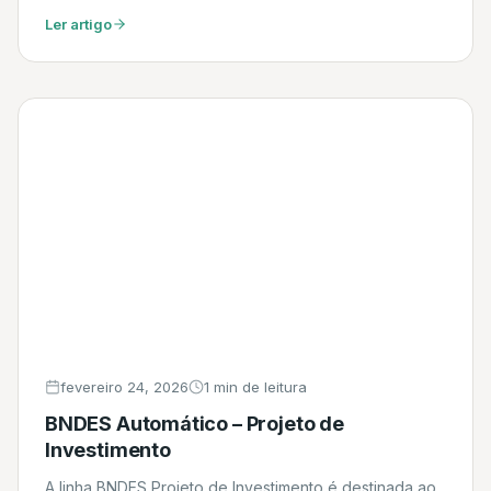
pagamento de salários e impostos, entre outras
Ler artigo
finalidades. Daniel
fevereiro 24, 2026
1 min de leitura
BNDES Automático – Projeto de
Investimento
A linha BNDES Projeto de Investimento é destinada ao