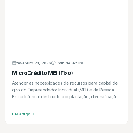
fevereiro 24, 2026
1 min de leitura
MicroCrédito MEI (Fixo)
Atender às necessidades de recursos para capital de
giro do Empreendedor Individual (MEI) e da Pessoa
Física Informal destinado a implantação, diversificação,
modernização e ampliação de negócios nas áreas do
agronegócio, comércio, indústria, e serviços. Daniel
Ler artigo