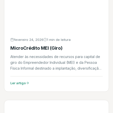
fevereiro 24, 2026
1 min de leitura
MicroCrédito MEI (Giro)
Atender às necessidades de recursos para capital de
giro do Empreendedor Individual (MEI) e da Pessoa
Física Informal destinado a implantação, diversificação,
modernização e ampliação de negócios nas áreas do
agronegócio, comércio, indústria, e serviços. Daniel
Ler artigo