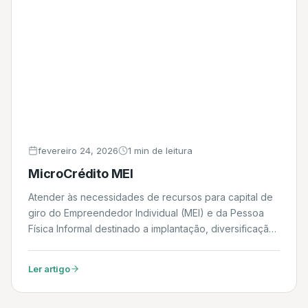
fevereiro 24, 2026
1 min de leitura
MicroCrédito MEI
Atender às necessidades de recursos para capital de
giro do Empreendedor Individual (MEI) e da Pessoa
Física Informal destinado a implantação, diversificação,
modernização e ampliação de negócios nas áreas do
agronegócio, comércio, indústria, e serviços. Daniel
Ler artigo