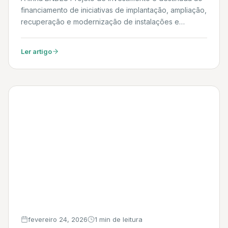
financiamento de iniciativas de implantação, ampliação,
recuperação e modernização de instalações e
atividades nos setores de indústria, infraestrutura,
comércio, serviços, agropecuária, produção florestal,
Ler artigo
pesca e aquicultura. Daniel
fevereiro 24, 2026
1 min de leitura