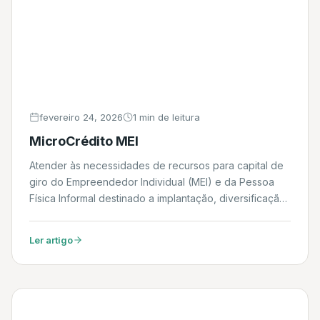
fevereiro 24, 2026
1 min de leitura
MicroCrédito MEI
Atender às necessidades de recursos para capital de
giro do Empreendedor Individual (MEI) e da Pessoa
Física Informal destinado a implantação, diversificação,
modernização e ampliação de negócios nas áreas do
agronegócio, comércio, indústria, e serviços. Daniel
Ler artigo