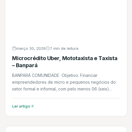
março 30, 2026
7 min de leitura
Microcrédito Uber, Mototaxista e Taxista
– Banpará
BANPARÁ COMUNIDADE Objetivo: Financiar
empreendedores de micro e pequenos negócios do
setor formal e informal, com pelo menos 06 (seis)
meses de funcionamento, que não têm acesso ao
sistema bancário tradicional, inclusive Motoristas de
Ler artigo
Aplicativo e de Transporte Alternativo, Batedores de
Açaí, MEI e ME. Modalidades: BANPARÁ COMUNIDADE
COMUM: Financiar pessoas físicas em geral e
motoristas de aplicativo e […]