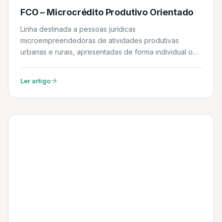
FCO – Microcrédito Produtivo Orientado
Linha destinada a pessoas jurídicas
microempreendedoras de atividades produtivas
urbanas e rurais, apresentadas de forma individual ou
coletiva, com renda bruta ou receita bruta anual
limitada a R$ 200.000,00 (duzentos mil reais). Daniel
Ler artigo