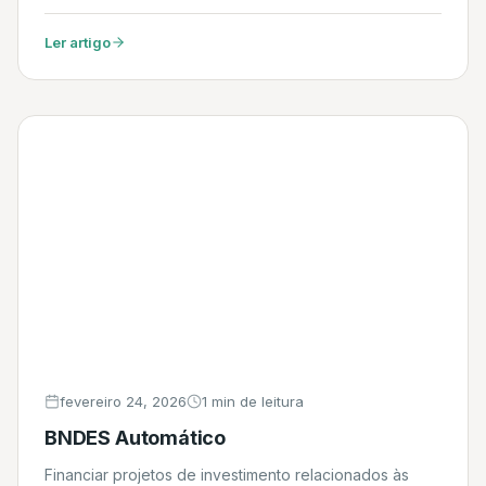
movidos exclusivamente a biocombustível e demais
máquinas e equipamentos com maiores índices de
Ler artigo
eficiência energética. Daniel
fevereiro 24, 2026
1 min de leitura
BNDES Automático
Financiar projetos de investimento relacionados às